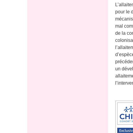
L’allait
pour le 
mécanism
mal comp
de la co
colonisa
l’allait
d’espèce
précédem
un dével
allaitem
l’interv