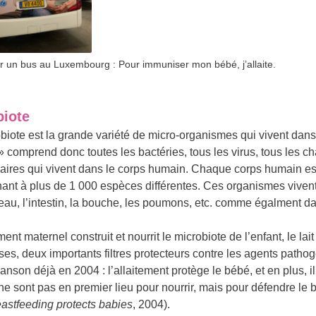
r un bus au Luxembourg : Pour immuniser mon bébé, j’allaite.
biote
biote est la grande variété de micro-organismes qui vivent dans
 comprend donc toutes les bactéries, tous les virus, tous les 
laires qui vivent dans le corps humain. Chaque corps humain es
ant à plus de 1 000 espèces différentes. Ces organismes viven
eau, l’intestin, la bouche, les poumons, etc. comme égalment dan
ment maternel construit et nourrit le microbiote de l’enfant, le lait
s, deux importants filtres protecteurs contre les agents pathog
anson déjà en 2004 : l’allaitement protège le bébé, et en plus, il
e sont pas en premier lieu pour nourrir, mais pour défendre le 
stfeeding protects babies
, 2004).