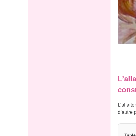
L’all
const
L’allait
d’autre 
Table