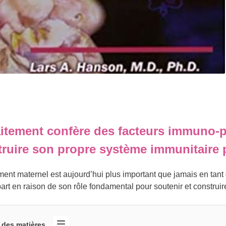
aitement confère des facteurs immuno-pr
ruire son propre système immunitaire p
ement maternel est aujourd’hui plus important que jamais en tant 
part en raison de son rôle fondamental pour soutenir et construi
 des matières