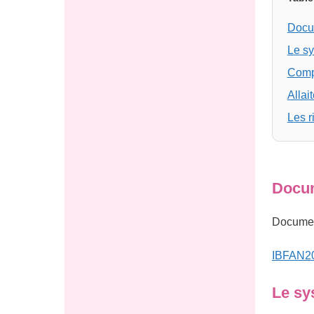
Docum
Le s
Compo
Allai
Les r
Docum
Document
IBFAN20
Le sy