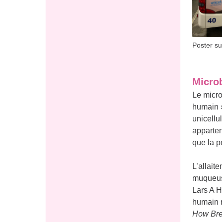
Poster su
Micro
Le micro
humain »
unicellu
apparten
que la p
L’allaite
muqueuse
Lars A H
humain n
How Brea