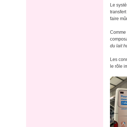
Le systè
transfer
faire mû
Comme l’
composan
du lait 
Les conn
le rôle i