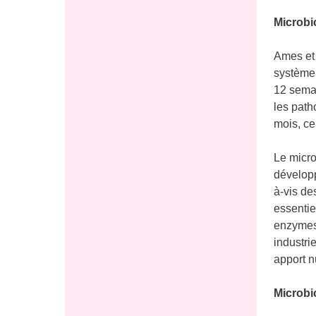
Microbi
Ames et 
système 
12 semai
les path
mois, ce
Le micro
développ
à-vis de
essentie
enzymes 
industri
apport n
Microbi