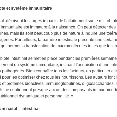
ote et système immunitaire
al. décrivent les larges impacts de l’allaitement sur le microbi
immunitaire est immature à la naissance. On peut détecter des ly
nes, mais ils sont beaucoup plus de nature à induire une toléran
ogènes. Par ailleurs, la barrière intestinale présente une certa
 qui permet la translocation de macromolécules telles que les i
biote intestinal se met en place pendant les premières semaines,
ement du système immunitaire, incluant l’acquisition d’une tolé
s pathogènes. Bien connaître tous les facteurs, en particulier 
l pour les optimiser chez tous les nourrissons. Les auteurs font le
et protéines bioactives, immunoglobulines, oligosaccharides, mi
els ne contiennent presque aucun des composants immunomodulat
utritionnel dynamique et personnalisé. »
om nasal – intestinal