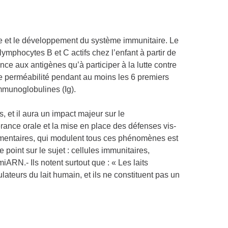
ote et le développement du système immunitaire. Le
mphocytes B et C actifs chez l’enfant à partir de
ce aux antigènes qu’à participer à la lutte contre
ine perméabilité pendant au moins les 6 premiers
mmunoglobulines (Ig).
 et il aura un impact majeur sur le
rance orale et la mise en place des défenses vis-
alimentaires, qui modulent tous ces phénomènes est
 point sur le sujet : cellules immunitaires,
ARN.- Ils notent surtout que : « Les laits
eurs du lait humain, et ils ne constituent pas un