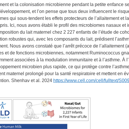
ement et la colonisation microbienne pendant la petite enfance s
développement, et l’on pense que tous deux influencent le risqu
es qui sous-tendent les effets protecteurs de l’allaitement et l
ris. Ici, nous avons établi le profil des microbiomes nasaux et in
mposition du lait maternel chez 2 227 enfants de l’étude de co
tion robustes qui, avec les composants du lait, prédisent l’asthm
ement. Nous avons constaté que l’arrêt précoce de l’allaitement (
s et de fonctions microbiennes, notamment Ruminococcus gnavu
ment associées à la modulation immunitaire et à l’asthme. À l’in
oppement microbien plus rapide, ce qui protège contre l’asthme.
ent maternel prolongé pour la santé respiratoire et mettent en é
ention. Shenhav et al. 2024
https://www.cell.com/cell/fulltext/S