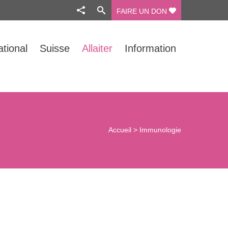
FAIRE UN DON
ational
Suisse
Allaiter
Information
Accueil
>
Immunologie