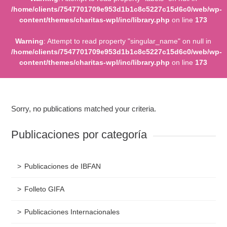
/home/clients/7547701709e953d1b1c8c5227c15d6c0/web/wp-
content/themes/charitas-wpl/inc/library.php
on line
173
Warning
: Attempt to read property "singular_name" on null in
/home/clients/7547701709e953d1b1c8c5227c15d6c0/web/wp-
content/themes/charitas-wpl/inc/library.php
on line
173
Sorry, no publications matched your criteria.
Publicaciones por categoría
Publicaciones de IBFAN
Folleto GIFA
Publicaciones Internacionales