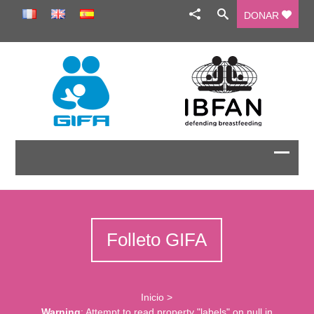
DONAR
Folleto GIFA
Inicio
>
Warning
: Attempt to read property "labels" on null in