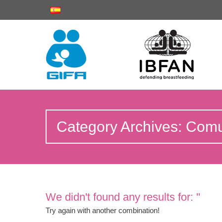
Category Archives: Com
We didn't found any results for: ''
Try again with another combination!