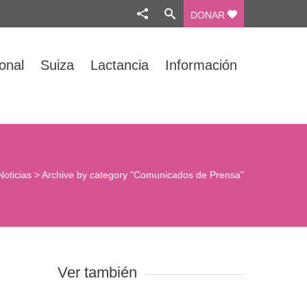
DONAR
ional
Suiza
Lactancia
Información
Noticias
>
Archive by category "Comunicados de Prensa"
Ver también