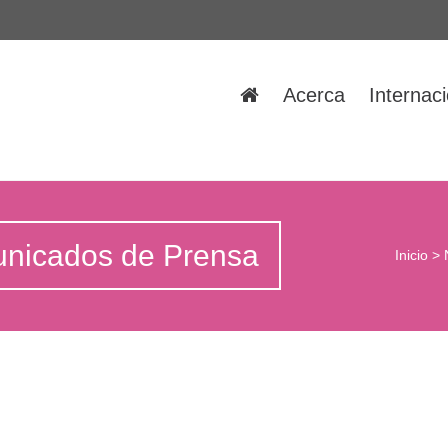
Acerca
Internac
unicados de Prensa
Inicio
>