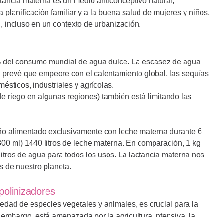
tancia materna es un medio anticonceptivo natural,
 planificación familiar y a la buena salud de mujeres y niños,
, incluso en un contexto de urbanización.
0% del consumo mundial de agua dulce. La escasez de agua
 prevé que empeore con el calentamiento global, las sequías
sticos, industriales y agrícolas.
de riego en algunas regiones) también está limitando las
o alimentado exclusivamente con leche materna durante 6
0 ml) 1440 litros de leche materna. En comparación, 1 kg
litros de agua para todos los usos. La lactancia materna nos
os de nuestro planeta.
 polinizadores
riedad de especies vegetales y animales, es crucial para la
n embargo, está amenazada por la agricultura intensiva, la