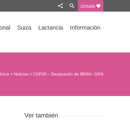
DONAR
ional
Suiza
Lactancia
Información
Inicio
>
Noticias
>
COP29 – Declaración de IBFAN- GIFA
Ver también