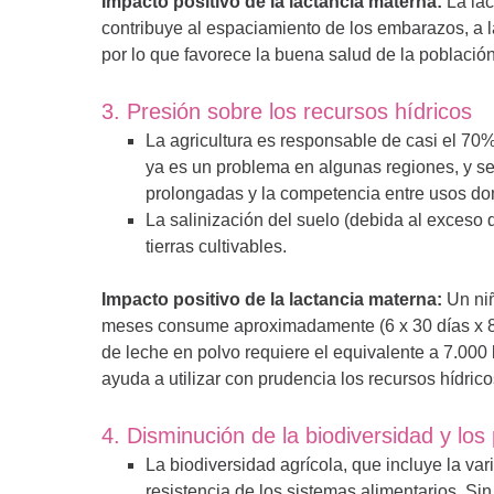
Impacto positivo de la lactancia materna:
La lac
contribuye al espaciamiento de los embarazos, a la
por lo que favorece la buena salud de la población
3. Presión sobre los recursos hídricos
La agricultura es responsable de casi el 7
ya es un problema en algunas regiones, y se
prolongadas y la competencia entre usos domé
La salinización del suelo (debida al exceso 
tierras cultivables.
Impacto positivo de la lactancia materna:
Un niñ
meses consume aproximadamente (6 x 30 días x 80
de leche en polvo requiere el equivalente a 7.000 
ayuda a utilizar con prudencia los recursos hídric
4. Disminución de la biodiversidad y los
La biodiversidad agrícola, que incluye la va
resistencia de los sistemas alimentarios. Si