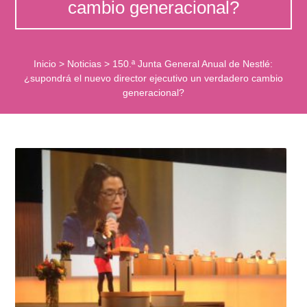
cambio generacional?
Inicio
>
Noticias
>
150.ª Junta General Anual de Nestlé:
¿supondrá el nuevo director ejecutivo un verdadero cambio
generacional?