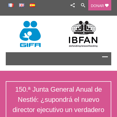
DONAR
150.ª Junta General Anual de
Nestlé: ¿supondrá el nuevo
director ejecutivo un verdadero