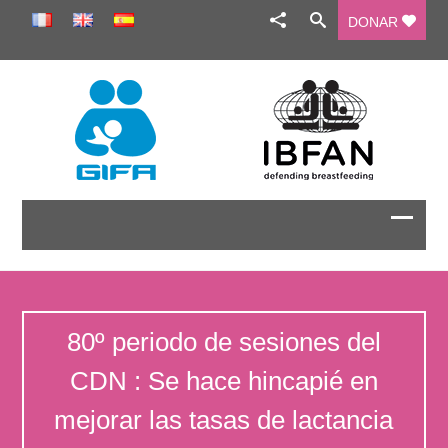
DONAR
80º periodo de sesiones del
CDN : Se hace hincapié en
mejorar las tasas de lactancia