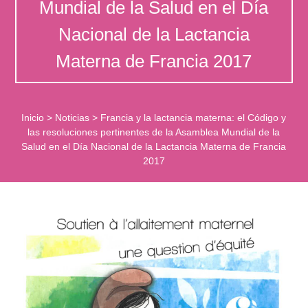
Mundial de la Salud en el Día
Nacional de la Lactancia
Materna de Francia 2017
Inicio
>
Noticias
>
Francia y la lactancia materna: el Código y
las resoluciones pertinentes de la Asamblea Mundial de la
Salud en el Día Nacional de la Lactancia Materna de Francia
2017