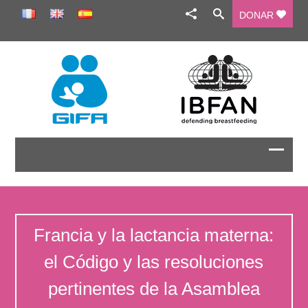
DONAR
Francia y la lactancia materna:
el Código y las resoluciones
pertinentes de la Asamblea