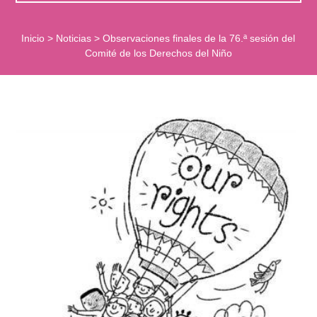
Inicio
>
Noticias
>
Observaciones finales de la 76.ª sesión del
Comité de los Derechos del Niño