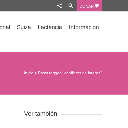
DONAR
ional
Suiza
Lactancia
Información
Inicio
>
Posts tagged "conflictos de interes"
Ver también