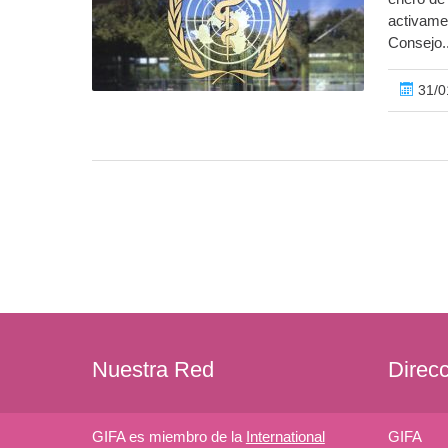
activame
Consejo..
31/0
Nuestra Red
Direc
GIFA es miembro de la
International
GIFA