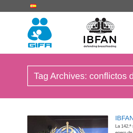
Tag Archives: conflictos 
IBFAN 
La 142.ª 
enero de