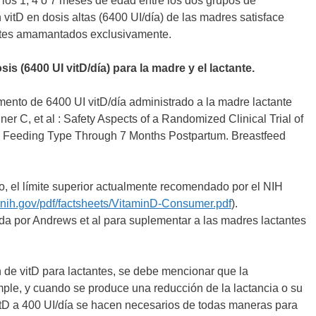
los 1, 4 o 7 meses de edad entre los dos grupos de
 vitD en dosis altas (6400 UI/día) de las madres satisface
antes amamantados exclusivamente.
 (6400 UI vitD/día) para la madre y el lactante.
ento de 6400 UI vitD/día administrado a la madre lactante
er C, et al : Safety Aspects of a Randomized Clinical Trial of
y Feeding Type Through 7 Months Postpartum. Breastfeed
o, el límite superior actualmente recomendado por el NIH
d.nih.gov/pdf/factsheets/VitaminD-Consumer.pdf
).
da por Andrews et al para suplementar a las madres lactantes
.
 de vitD para lactantes, se debe mencionar que la
imple, y cuando se produce una reducción de la lactancia o su
vitD a 400 UI/día se hacen necesarios de todas maneras para