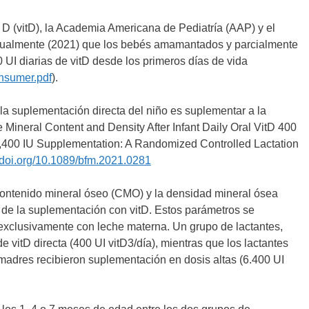
a D (vitD), la Academia Americana de Pediatría (AAP) y el
ctualmente (2021) que los bebés amamantados y parcialmente
I diarias de vitD desde los primeros días de vida
onsumer.pdf
).
 la suplementación directa del niño es suplementar a la
 Mineral Content and Density After Infant Daily Oral VitD 400
,400 IU Supplementation: A Randomized Controlled Lactation
//doi.org/10.1089/bfm.2021.0281
 contenido mineral óseo (CMO) y la densidad mineral ósea
a de la suplementación con vitD. Estos parámetros se
exclusivamente con leche materna. Un grupo de lactantes,
 vitD directa (400 UI vitD3/día), mientras que los lactantes
s madres recibieron suplementación en dosis altas (6.400 UI