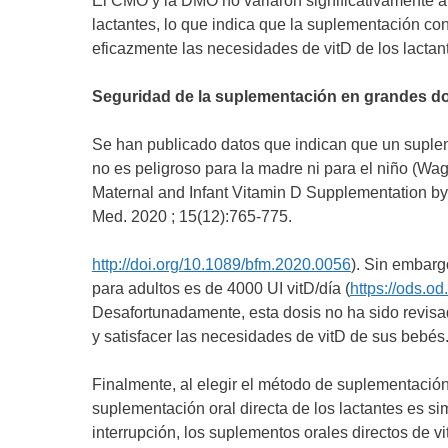
El CMO y la DMO no variaron significativamente a 
lactantes, lo que indica que la suplementación con
eficazmente las necesidades de vitD de los lact
Seguridad de la suplementación en grandes dosis
Se han publicado datos que indican que un suplem
no es peligroso para la madre ni para el niño (Wagn
Maternal and Infant Vitamin D Supplementation b
Med. 2020 ; 15(12):765-775.
http://doi.org/10.1089/bfm.2020.0056
). Sin embarg
para adultos es de 4000 UI vitD/día (
https://ods.o
Desafortunadamente, esta dosis no ha sido revisa
y satisfacer las necesidades de vitD de sus bebés
Finalmente, al elegir el método de suplementación
suplementación oral directa de los lactantes es s
interrupción, los suplementos orales directos de 