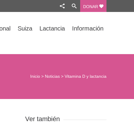
DONAR
ional
Suiza
Lactancia
Información
Inicio
>
Noticias
>
Vitamina D y lactancia
Ver también