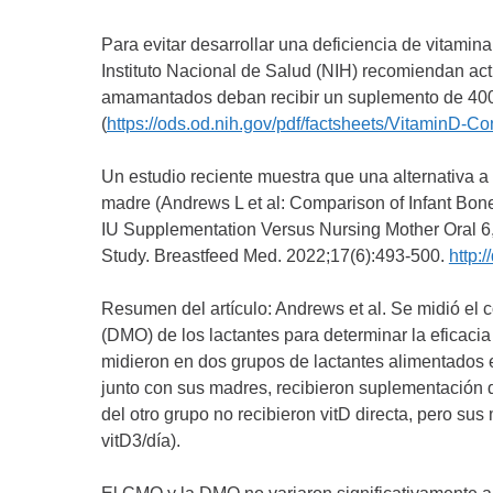
Para evitar desarrollar una deficiencia de vitamin
Instituto Nacional de Salud (NIH) recomiendan a
amamantados deban recibir un suplemento de 400 U
(
https://ods.od.nih.gov/pdf/factsheets/VitaminD-C
Un estudio reciente muestra que una alternativa a
madre (Andrews L et al: Comparison of Infant Bone
IU Supplementation Versus Nursing Mother Oral 6
Study. Breastfeed Med. 2022;17(6):493-500.
http:
Resumen del artículo: Andrews et al. Se midió el
(DMO) de los lactantes para determinar la eficaci
midieron en dos grupos de lactantes alimentados 
junto con sus madres, recibieron suplementación de
del otro grupo no recibieron vitD directa, pero su
vitD3/día).