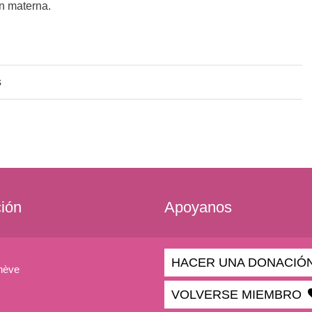
n materna.
s
ción
Apoyanos
HACER UNA DONACIÓ
nève
VOLVERSE MIEMBRO