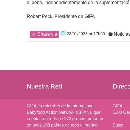
el bebé, independientemente de la suplementació
Robert Peck, Presidente de GIFA
23/01/2023 at 17h00
Share via
Noticia
Nuestra Red
Direc
GIFA es miembro de la
International
GIFA
Babyfood Action Network (IBFAN)
, que
1200 Ge
cuenta con más de 270 grupos, presente
en unos 168 países de todo el mundo.
Suiza