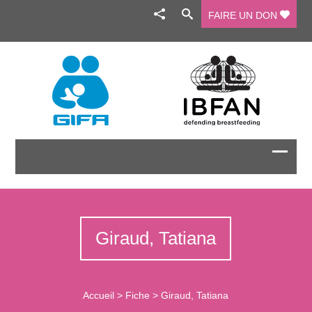
FAIRE UN DON
Giraud, Tatiana
Accueil
>
Fiche
>
Giraud, Tatiana