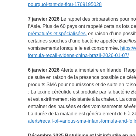
pourquoi-tant-de-flou-1769195028
7 janvier 2026
Le rappel des préparations pour no
l’Asie. Plus de 60 pays ont rappelé certains lots 
prématurés et spécialisées,
en raison d’une possib
certaines souches d’une bactérie appelée
Bacillu
vomissements lorsqu’elle est consommée.
https:/
formula-recall-widens-china-brazil-2026-01-07/
6 janvier 2026
Alerte alimentaire en Irlande. Rapp
de suite en raison de la présence possible de céré
produits SMA pour nourrissons et de suite en rais
:
La toxine céréulide est produite par la bactérie
Ba
et est extrêmement résistante à la chaleur. La con
entraîner des nausées et des vomissements sévèr
La durée de la maladie est généralement de 6 à 2
alerts/recall-of-various-sma-infant-formula-and-fol
Décembre 2025
Botulisme et lait infantile en 