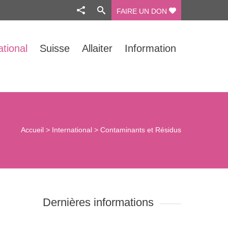
FAIRE UN DON
ational
Suisse
Allaiter
Information
Accueil
>
International
>
Contaminants et Résidus
Dernières informations