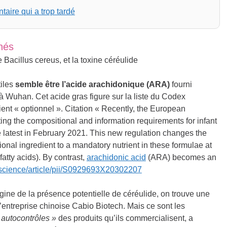
aire qui a trop tardé
inés
 Bacillus cereus, et la toxine céréulide
tiles
semble être l’acide arachidonique (ARA)
fourni
à Wuhan. Cet acide gras figure sur la liste du Codex
ient « optionnel ». Citation « Recently, the European
g the compositional and information requirements for infant
he latest in February 2021. This new regulation changes the
onal ingredient to a mandatory nutrient in these formulae at
tty acids). By contrast,
arachidonic acid
(ARA) becomes an
/science/article/pii/S0929693X20302207
rigine de la présence potentielle de céréulide, on trouve une
l’entreprise chinoise Cabio Biotech. Mais ce sont les
s autocontrôles »
des produits qu’ils commercialisent, a