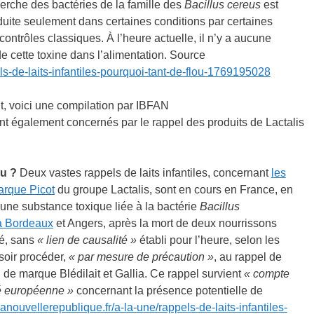
herche des bactéries de la famille des
Bacillus cereus
est
duite seulement dans certaines conditions par certaines
 contrôles classiques. À l’heure actuelle, il n’y a aucune
e cette toxine dans l’alimentation. Source
ls-de-laits-infantiles-pourquoi-tant-de-flou-1769195028
t, voici une compilation par IBFAN
t également concernés par le rappel des produits de Lactalis
ou ?
Deux vastes rappels de laits infantiles, concernant
les
arque Picot
du groupe Lactalis, sont en cours en France, en
une substance toxique liée à la bactérie
Bacillus
à Bordeaux
et Angers, après la mort de deux nourrissons
lé, sans
« lien de causalité »
établi pour l’heure, selon les
soir procéder,
« par mesure de précaution »
, au rappel de
, de marque Blédilait et Gallia. Ce rappel survient
« compte
é européenne »
concernant la présence potentielle de
anouvellerepublique.fr/a-la-une/rappels-de-laits-infantiles-