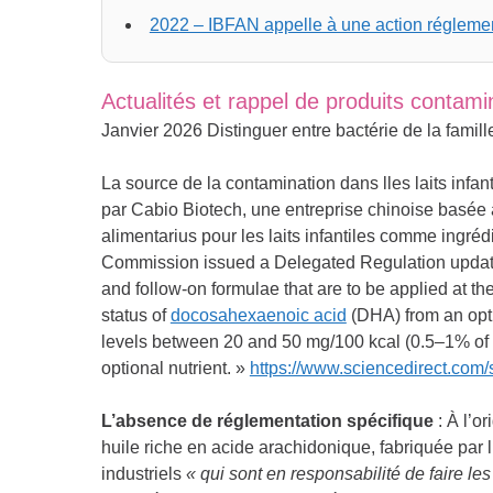
2022 – IBFAN appelle à une action réglement
Actualités et rappel de produits contam
Janvier 2026 Distinguer entre bactérie de la famille
La source de la contamination dans lles laits infan
par Cabio Biotech, une entreprise chinoise basée 
alimentarius pour les laits infantiles comme ingréd
Commission issued a Delegated Regulation updatin
and follow-on formulae that are to be applied at t
status of
docosahexaenoic acid
(DHA) from an opti
levels between 20 and 50 mg/100 kcal (0.5–1% of fa
optional nutrient. »
https://www.sciencedirect.com
L’absence de réglementation spécifique
: À l’o
huile riche en acide arachidonique, fabriquée par 
industriels
« qui sont en responsabilité de faire le