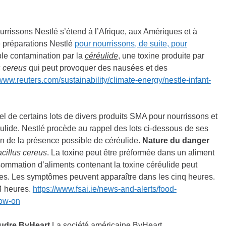
urrissons Nestlé s’étend à l’Afrique, aux Amériques et à
de préparations Nestlé
pour nourrissons, de suite, pour
le contamination par la
céréulide
, une toxine produite par
s cereus
qui peut provoquer des nausées et des
/www.reuters.com/sustainability/climate-energy/nestle-infant-
el de certains lots de divers produits SMA pour nourrissons et
ulide. Nestlé procède au rappel des lots ci-dessous de ses
on de la présence possible de céréulide.
Nature du danger
cillus cereus
. La toxine peut être préformée dans un aliment
sommation d’aliments contenant la toxine céréulide peut
es. Les symptômes peuvent apparaître dans les cinq heures.
4 heures.
https://www.fsai.ie/news-and-alerts/food-
low-on
poudre ByHeart
La société américaine ByHeart