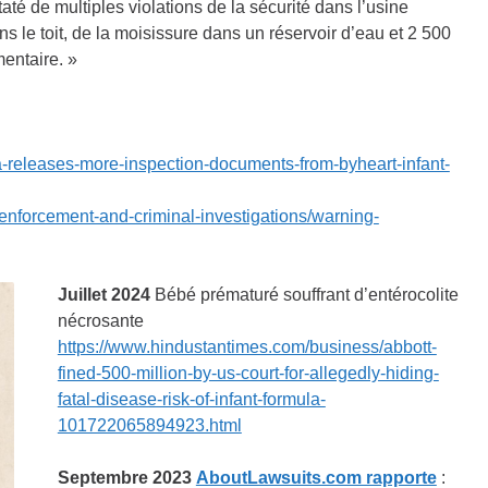
até de multiples violations de la sécurité dans l’usine
 le toit, de la moisissure dans un réservoir d’eau et 2 500
entaire. »
-releases-more-inspection-documents-from-byheart-infant-
enforcement-and-criminal-investigations/warning-
Juillet 2024
Bébé prématuré souffrant d’entérocolite
nécrosante
https://www.hindustantimes.com/business/abbott-
fined-500-million-by-us-court-for-allegedly-hiding-
fatal-disease-risk-of-infant-formula-
101722065894923.html
Septembre 2023
AboutLawsuits.com rapporte
: