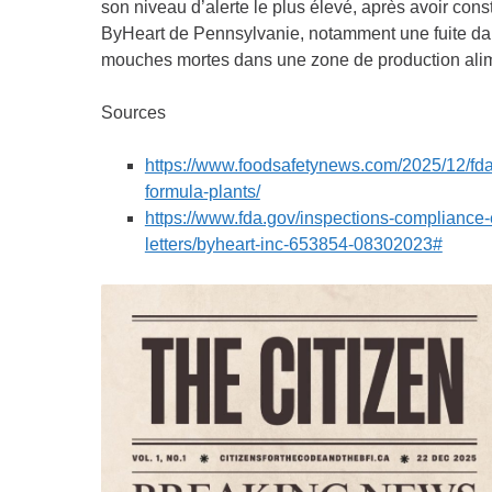
son niveau d’alerte le plus élevé, après avoir const
ByHeart de Pennsylvanie, notamment une fuite dans
mouches mortes dans une zone de production alim
Sources
https://www.foodsafetynews.com/2025/12/fda
formula-plants/
https://www.fda.gov/inspections-compliance-
letters/byheart-inc-653854-08302023#