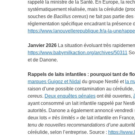
rappelé la ministre de la Santé. En Europe, la rec
systématiquement réalisée, mais la céréulide (pro
souches de
Bacillus cereus
) ne fait pas partie des
réglementation spécifique encadrant la présence d
https://www.lanouvellerepublique.fr/a-la-une/rappe
Janvier 2026
La situation évoluant très rapidemen
https://www.babymilkaction.org/archives/50311
Son
et de Danone.
Rappels de laits infantiles : pourquoi tant de fl
marques Guigoz et Nidal
du groupe Nestlé et
la m
raison d’une possible contamination au céréulide, 
cereus
.
Deux enquêtes pénales
ont été ouvertes,
ayant consommé un lait infantile rappelé par Nest
autorités. Danone a également annoncé vendredi 
deux lots
« très limités »
de lait infantile en France
tenu de nouvelles recommandations d’une autorit
céréulide, selon l’entreprise. Source :
https://www.l