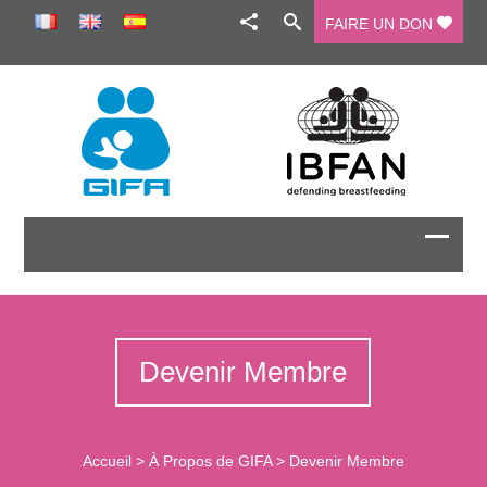
FAIRE UN DON
Devenir Membre
Accueil
>
À Propos de GIFA
>
Devenir Membre