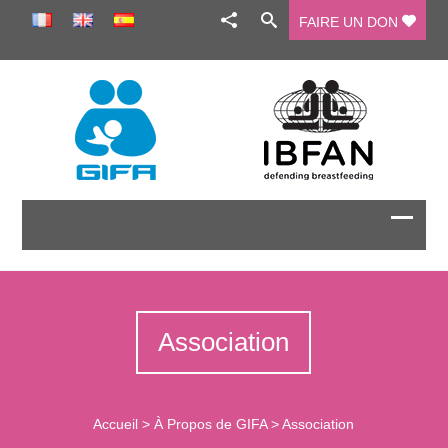
FAIRE UN DON
Association
Accueil
>
À Propos de GIFA
>
Association