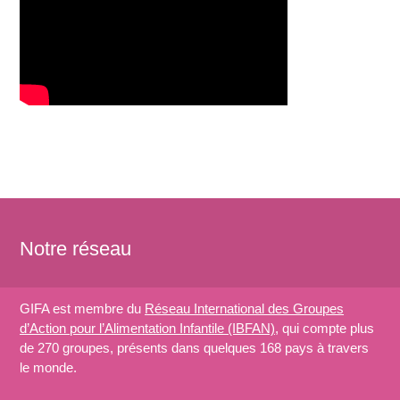
Notre réseau
GIFA est membre du
Réseau International des Groupes
d’Action pour l’Alimentation Infantile (IBFAN)
, qui compte plus
de 270 groupes, présents dans quelques 168 pays à travers
le monde.