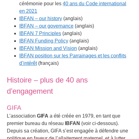
cérémonie pour les
40 ans du Code international
en 2021
IBFAN – our history
(anglais)
IBFAN – our governance
(anglais)
IBFAN 7 Principles
(anglais)
IBFAN Funding Policy
(anglais)
IBFAN Mission and Vision
(anglais)
IBFAN position sur les Parrainages et les conflits
d’intérêt
(français)
Histoire – plus de 40 ans
d’engagement
GIFA
L’association
GIFA
a été créée en 1979, en tant que
premier bureau du réseau
IBFAN
(voir ci-dessous).
Depuis sa création, GIFA s’est engagée à défendre une
politique en faveur de l’allaitement maternel, et à lutter,