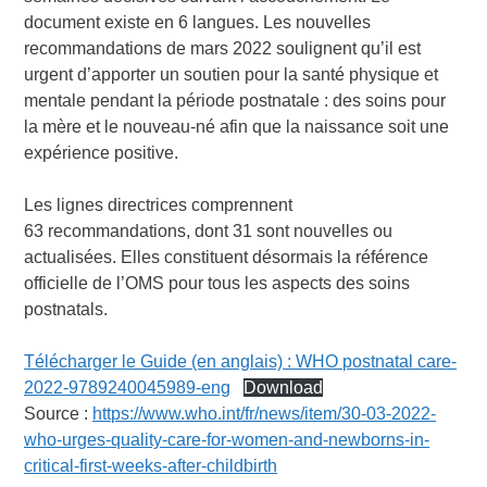
document existe en 6 langues. Les nouvelles
recommandations de mars 2022 soulignent qu’il est
urgent d’apporter un soutien pour la santé physique et
mentale pendant la période postnatale : des soins pour
la mère et le nouveau-né afin que la naissance soit une
expérience positive.
Les lignes directrices comprennent
63 recommandations, dont 31 sont nouvelles ou
actualisées. Elles constituent désormais la référence
officielle de l’OMS pour tous les aspects des soins
postnatals.
Télécharger le Guide (en anglais) : WHO postnatal care-
2022-9789240045989-eng
Download
Source :
https://www.who.int/fr/news/item/30-03-2022-
who-urges-quality-care-for-women-and-newborns-in-
critical-first-weeks-after-childbirth