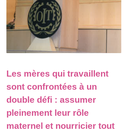
Les mères qui travaillent
sont confrontées à un
double défi : assumer
pleinement leur rôle
maternel et nourricier tout