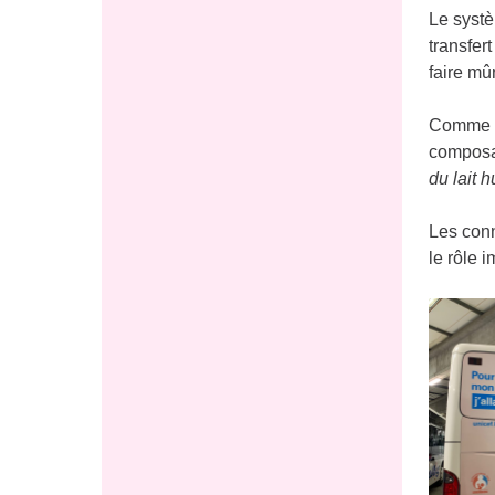
Le systè
transfer
faire mû
Comme l’
composan
du lait 
Les conn
le rôle i