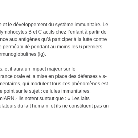
ote et le développement du système immunitaire. Le
mphocytes B et C actifs chez l’enfant à partir de
ce aux antigènes qu’à participer à la lutte contre
ine perméabilité pendant au moins les 6 premiers
mmunoglobulines (Ig).
 et il aura un impact majeur sur le
rance orale et la mise en place des défenses vis-
alimentaires, qui modulent tous ces phénomènes est
 point sur le sujet : cellules immunitaires,
ARN.- Ils notent surtout que : « Les laits
eurs du lait humain, et ils ne constituent pas un