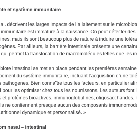
ote et système immunitaire
al. décrivent les larges impacts de l’allaitement sur le microbi
immunitaire est immature à la naissance. On peut détecter des ly
nes, mais ils sont beaucoup plus de nature à induire une toléran
ogènes. Par ailleurs, la barrière intestinale présente une certa
 qui permet la translocation de macromolécules telles que les i
biote intestinal se met en place pendant les premières semaines,
ement du système immunitaire, incluant l’acquisition d’une tolé
s pathogènes. Bien connaître tous les facteurs, en particulier 
l pour les optimiser chez tous les nourrissons. Les auteurs font le
et protéines bioactives, immunoglobulines, oligosaccharides, mi
els ne contiennent presque aucun des composants immunomodulat
utritionnel dynamique et personnalisé. »
om nasal – intestinal