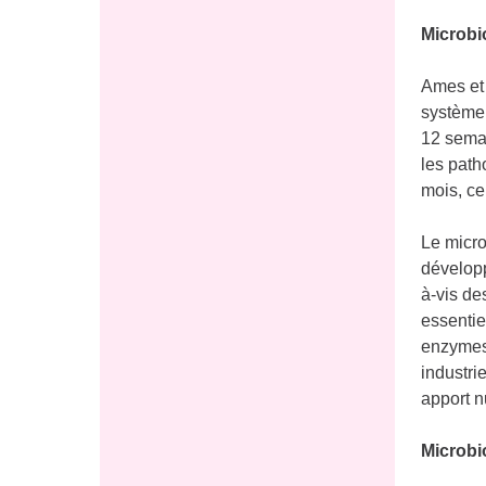
Microbi
Ames et 
système 
12 semai
les path
mois, ce
Le micro
développ
à-vis de
essentie
enzymes 
industri
apport n
Microbi