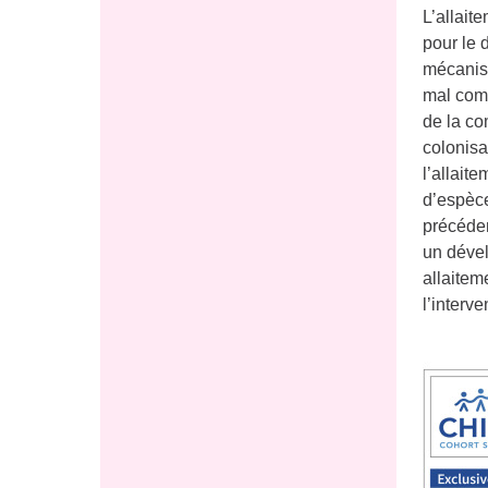
L’allait
pour le 
mécanism
mal comp
de la co
colonisa
l’allait
d’espèce
précédem
un dével
allaitem
l’interv