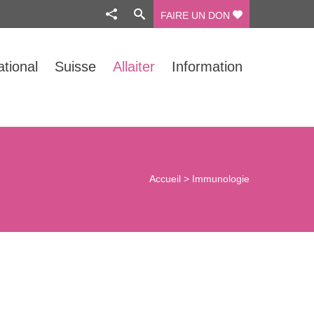
FAIRE UN DON
ational
Suisse
Allaiter
Information
Accueil
>
Immunologie