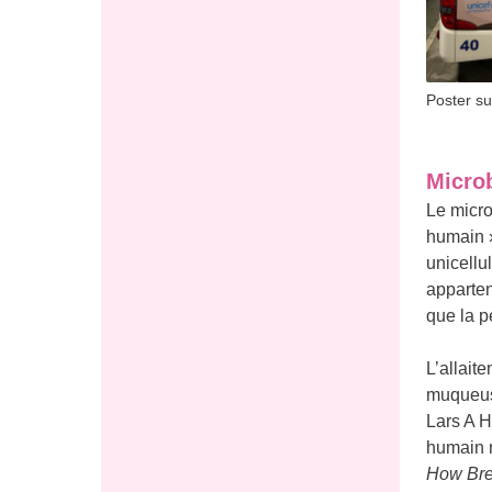
Poster su
Micro
Le micro
humain »
unicellu
apparten
que la p
L’allaite
muqueuse
Lars A H
humain n
How Brea