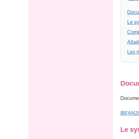
Docum
Le s
Compo
Allai
Les r
Docum
Document
IBFAN20
Le sy