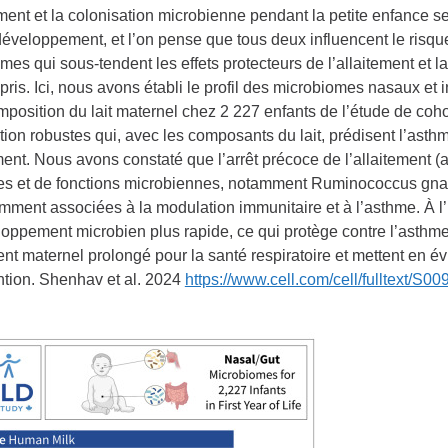
ement et la colonisation microbienne pendant la petite enfance s
développement, et l’on pense que tous deux influencent le risqu
es qui sous-tendent les effets protecteurs de l’allaitement et l
ris. Ici, nous avons établi le profil des microbiomes nasaux et in
mposition du lait maternel chez 2 227 enfants de l’étude de co
tion robustes qui, avec les composants du lait, prédisent l’asthm
ement. Nous avons constaté que l’arrêt précoce de l’allaitement (
s et de fonctions microbiennes, notamment Ruminococcus gnavu
ment associées à la modulation immunitaire et à l’asthme. À l’in
oppement microbien plus rapide, ce qui protège contre l’asthme.
ent maternel prolongé pour la santé respiratoire et mettent en é
ention. Shenhav et al. 2024
https://www.cell.com/cell/fulltext/S