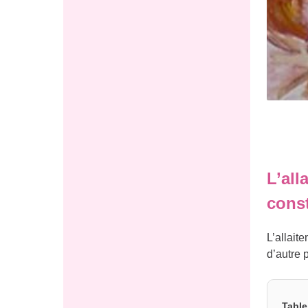
L’all
const
L’allait
d’autre 
Table