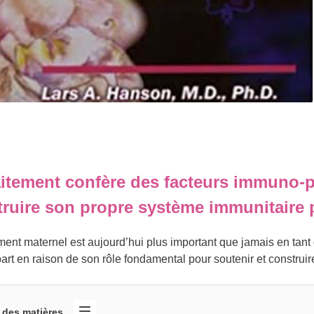
aitement confère des facteurs immuno-pr
ruire son propre système immunitaire p
ement maternel est aujourd’hui plus important que jamais en tant 
part en raison de son rôle fondamental pour soutenir et construi
 des matières