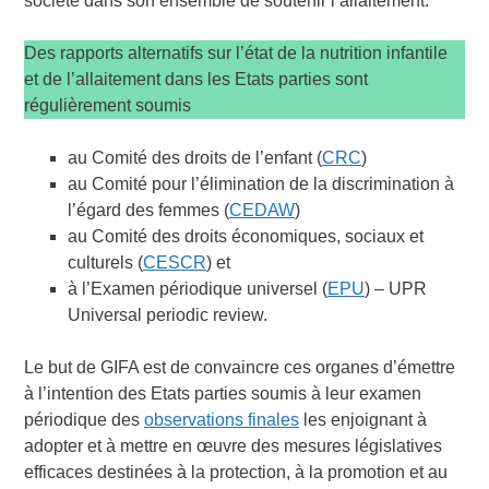
société dans son ensemble de soutenir l’allaitement.
Des rapports alternatifs sur l’état de la nutrition infantile
et de l’allaitement dans les Etats parties sont
régulièrement soumis
au Comité des droits de l’enfant (
CRC
)
au Comité pour l’élimination de la discrimination à
l’égard des femmes (
CEDAW
)
au Comité des droits économiques, sociaux et
culturels (
CESCR
) et
à l’Examen périodique universel (
EPU
) – UPR
Universal periodic review.
Le but de GIFA est de convaincre ces organes d’émettre
à l’intention des Etats parties soumis à leur examen
périodique des
observations finales
les enjoignant à
adopter et à mettre en œuvre des mesures législatives
efficaces destinées à la protection, à la promotion et au