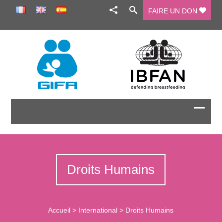
FAIRE UN DON
Droits Humains
Accueil
>
International
>
Droits Humains