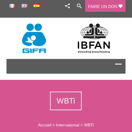
FAIRE UN DON
WBTi
Accueil
>
International
>
WBTi