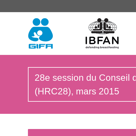
28e session du Conseil 
(HRC28), mars 2015