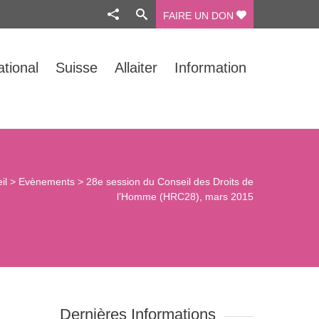
FAIRE UN DON
ational
Suisse
Allaiter
Information
il
>
Evènements
>
28e session du Conseil des Droits de
l’Homme (HRC28), mars 2015
Dernières Informations