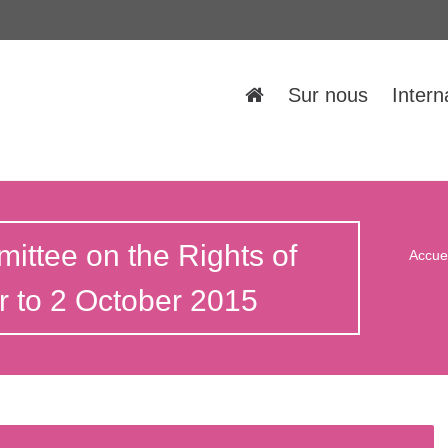
Sur nous
Intern
ittee on the Rights of
Accuei
r to 2 October 2015