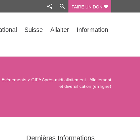
FAIRE UN DON
ational
Suisse
Allaiter
Information
>
Evènements
>
GIFA Après-midi allaitement : Allaitement
et diversification (en ligne)
Dernières Informations