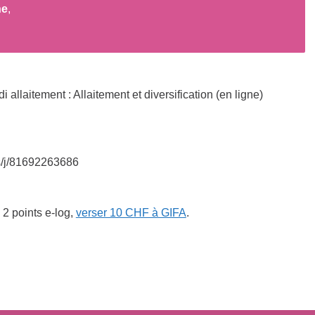
ne
,
llaitement : Allaitement et diversification (en ligne)
s/j/81692263686
 2 points e-log,
verser 10 CHF à GIFA
.