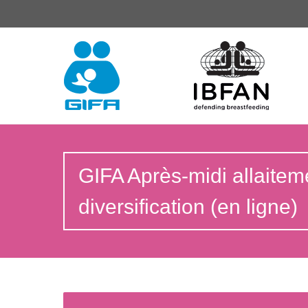
GIFA Après-midi allaiteme
diversification (en ligne)