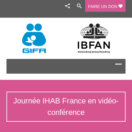
FAIRE UN DON
Journée IHAB France en vidéo-
conférence