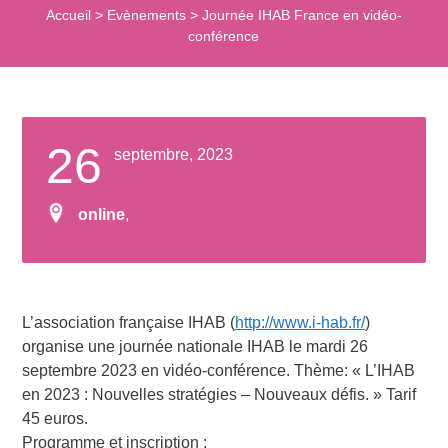
Accueil
>
Evènements
>
Journée IHAB France en vidéo-
conférence
26
septembre, 2023
online
,
L’association française IHAB (
http://www.i-hab.fr/
)
organise une journée nationale IHAB le mardi 26
septembre 2023 en vidéo-conférence. Thème: « L’IHAB
en 2023 : Nouvelles stratégies – Nouveaux défis. » Tarif
45 euros.
Programme et inscription :