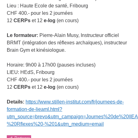
Lieu : Haute Ecole de santé, Fribourg
CHF 400.- pour les 2 journées
12
CERPs
et 12
e-log
(en cours)
Le formateur:
Pierre-Alain Musy, Instructeur officiel
BRMT (intégration des réflexes archaïques), instructeur
Brain Gym et kinésiologue.
Horaire: 9h00 à 17h00 (pauses incluses)
LIEU: HEdS, Fribourg
CHF 400.- pour les 2 journées
12
CERPs
et 12
e-log
(en cours)
Details:
https://www.stillen-institut.com/fr/journees-de-
formation-de-lieaml.html?
utm_source=brevo&utm_campaign=Journes%20de%20lIE
%20Rflexes%20-%201&utm_medium=email