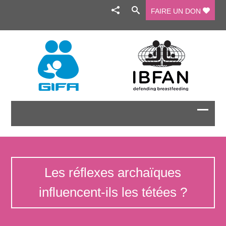
FAIRE UN DON
Les réflexes archaïques
influencent-ils les tétées ?