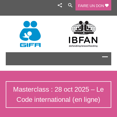
FAIRE UN DON
Masterclass : 28 oct 2025 – Le
Code international (en ligne)