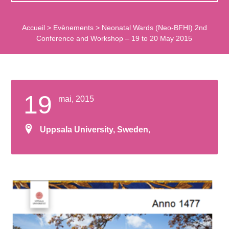
Accueil
>
Evènements
>
Neonatal Wards (Neo-BFHI) 2nd
Conference and Workshop – 19 to 20 May 2015
19
mai, 2015
Uppsala University, Sweden
,