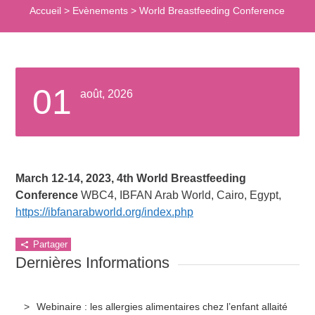
Accueil
>
Evènements
>
World Breastfeeding Conference
01
août, 2026
March 12-14, 2023, 4th World Breastfeeding
Conference
WBC4, IBFAN Arab World, Cairo, Egypt,
https://ibfanarabworld.org/index.php
Partager
Dernières Informations
Webinaire : les allergies alimentaires chez l’enfant allaité