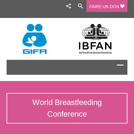
FAIRE UN DON
World Breastfeeding
Conference