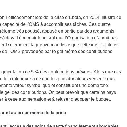
nir efficacement lors de la crise d’Ebola, en 2014, illustre de
 la capacité de l’OMS à accomplir ses tâches. Ces quatre
réforme très poussé, appuyé en partie par des arguments
es) devait être maintenu tant que l’Organisation n’aurait pas
rent sciemment la preuve manifeste que cette inefficacité est
re de l’OMS provoquée par le gel même des contributions
ugmentation de 5 % des contributions prévues. Alors que ces
 loin inférieure à ce que les gros donateurs versent sous
portante valeur symbolique et constituent une démarche
le gel des contributions. On peut prévoir que certains pays
r à cette augmentation et à refuser d’adopter le budget.
s sont au cœur même de la crise
ant l’accès à des soins de santé financièrement abordables