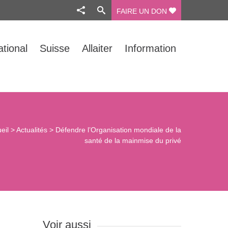
FAIRE UN DON
ational
Suisse
Allaiter
Information
eil
>
Actualités
>
Défendre l’Organisation mondiale de la
santé de la mainmise du privé
Voir aussi