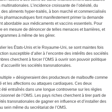
multinationales. L’incidence croissante de l’obésité, du
à des aliments hyper-traités, à bon marché et commercialisés
tés pharmaceutiques font manifestement primer la demande
ment abordable aux médicaments et vaccins essentiels. Pour
re en mesure de dénoncer de telles menaces et barrières, et
rogrammes à même de les gérer.
lier les États-Unis et le Royaume-Uni, se sont maintes fois
on susceptible d’aller à l’encontre des intérêts des sociétés
mbres cherchent à forcer l’OMS à ouvrir son pouvoir politique
’accueillir les sociétés transnationales.
 multiple » désigneraient des producteurs de malbouffe comme
té et les affections ou attaques cardiaques. Ces deux
été entraînés dans une longue controverse sur les règles
cisionnel de l’OMS. Les pays riches cherchent à tirer parti de
és transnationales de gagner en influence et d’installer des
u sein même du secrétariat de l’OMS.