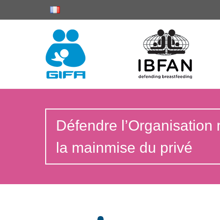
Défendre l’Organisation 
la mainmise du privé