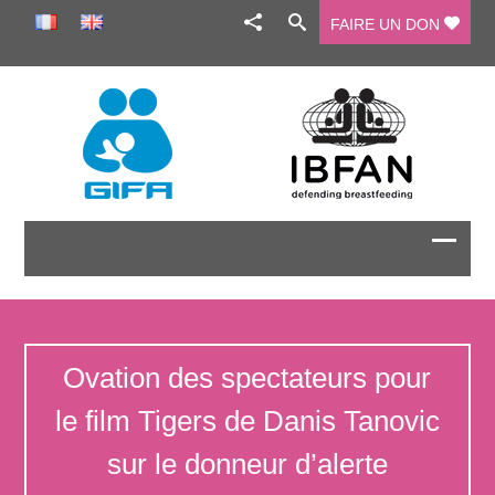
FAIRE UN DON
Ovation des spectateurs pour
le film Tigers de Danis Tanovic
sur le donneur d’alerte