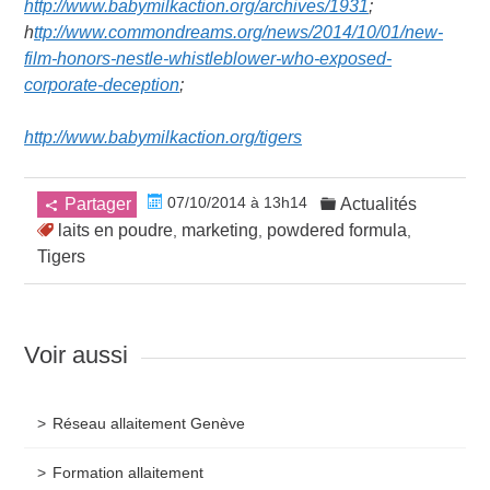
http://www.babymilkaction.org/archives/1931
;
h
ttp://www.commondreams.org/news/2014/10/01/new-
film-honors-nestle-whistleblower-who-exposed-
corporate-deception
;
http://www.babymilkaction.org/tigers
07/10/2014 à 13h14
Partager
Actualités
laits en poudre
marketing
powdered formula
,
,
,
Tigers
Voir aussi
Réseau allaitement Genève
Formation allaitement