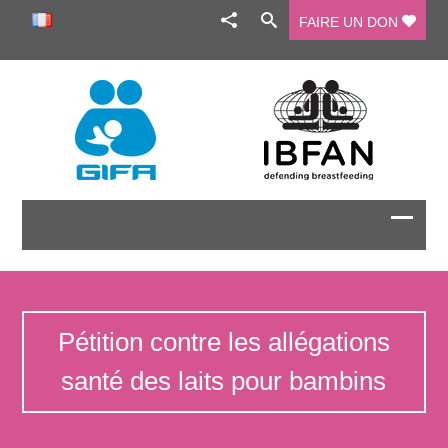
FAIRE UN DON
Pétition contre les allégations
santé des laits pour bambins