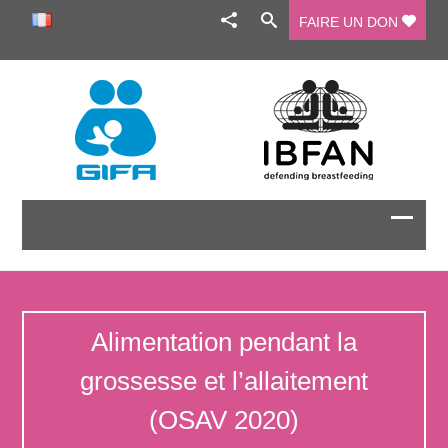
FAIRE UN DON
Alimentation pendant la
grossesse et l’allaitement
(OSAV 2020)