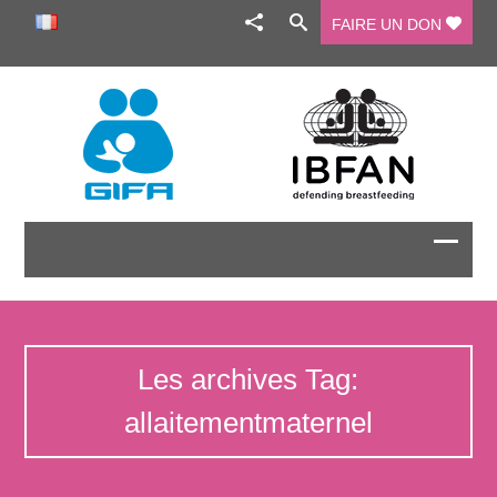
FAIRE UN DON
Les archives Tag:
allaitementmaternel