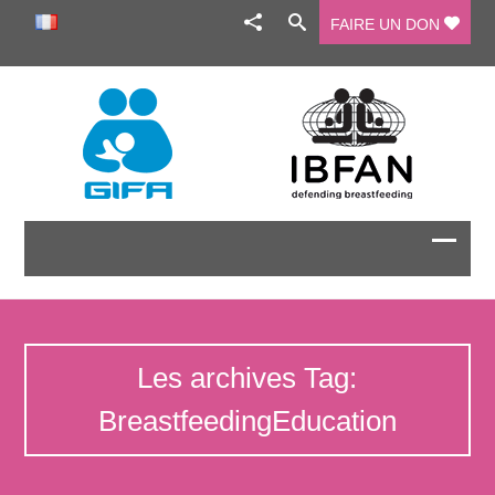
FAIRE UN DON
Les archives Tag:
BreastfeedingEducation