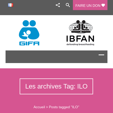
FAIRE UN DON
Les archives Tag: ILO
Accueil
>
Posts tagged "ILO"