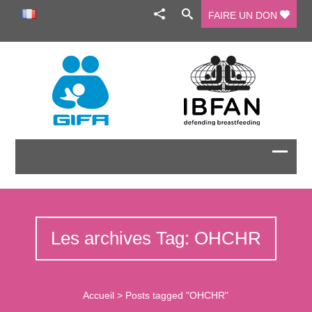
FAIRE UN DON
Les archives Tag: OHCHR
Accueil
>
Posts tagged "OHCHR"