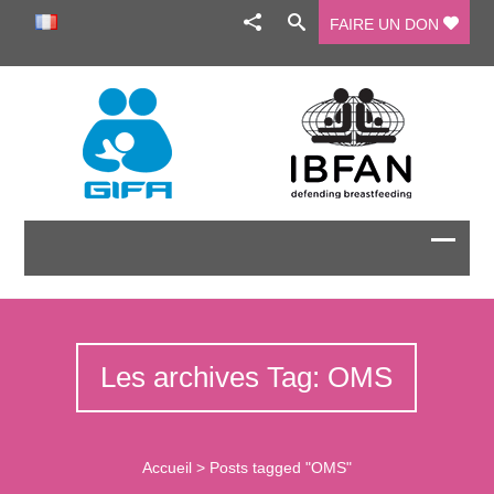
FAIRE UN DON
Les archives Tag: OMS
Accueil
>
Posts tagged "OMS"