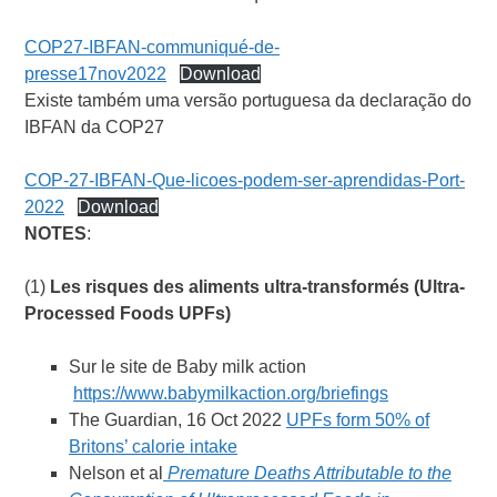
COP27-IBFAN-communiqué-de-
presse17nov2022
Download
Existe também uma versão portuguesa da declaração do
IBFAN da COP27
COP-27-IBFAN-Que-licoes-podem-ser-aprendidas-Port-
2022
Download
NOTES
:
(1)
Les risques des aliments ultra-transformés (Ultra-
Processed Foods UPFs)
Sur le site de Baby milk action
https://www.babymilkaction.org/briefings
The Guardian, 16 Oct 2022
UPFs form 50% of
Britons’ calorie intake
Nelson et al
Premature Deaths Attributable to the