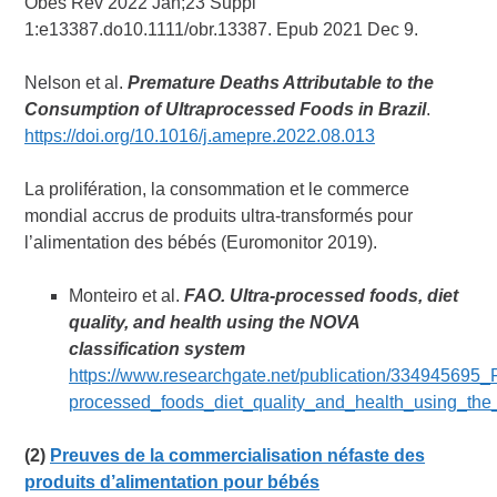
Obes Rev 2022 Jan;23 Suppl
1:e13387.do10.1111/obr.13387. Epub 2021 Dec 9.
Nelson et al.
Premature Deaths Attributable to the
Consumption of Ultraprocessed Foods in Brazil
.
https://doi.org/10.1016/j.amepre.2022.08.013
La prolifération, la consommation et le commerce
mondial accrus de produits ultra-transformés pour
l’alimentation des bébés (Euromonitor 2019).
Monteiro et al.
FAO. Ultra-processed foods, diet
quality, and health using the NOVA
classification system
https://www.researchgate.net/publication/334945695_
processed_foods_diet_quality_and_health_using_the
(2)
Preuves de la commercialisation néfaste des
produits d’alimentation pour bébés