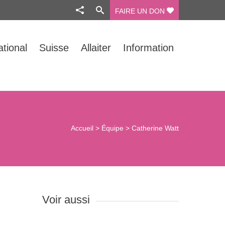
FAIRE UN DON
ational
Suisse
Allaiter
Information
Accueil
>
Équipe
>
Catherine Watt
Voir aussi