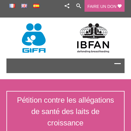
FAIRE UN DON
Pétition contre les allégations
de santé des laits de
croissance