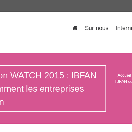
Sur nous
Intern
tion WATCH 2015 : IBFAN
Accueil
IBFAN co
mment les entreprises
on