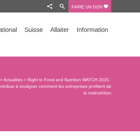
FAIRE UN DON
ational
Suisse
Allaiter
Information
>
Actualités
>
Right to Food and Nutrition WATCH 2015 :
ntribue à souligner comment les entreprises profitent de
la malnutrition