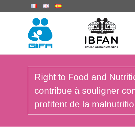
Right to Food and Nutri
contribue à souligner co
profitent de la malnutriti