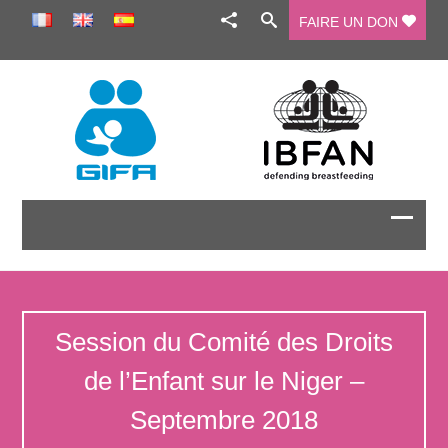
FAIRE UN DON
Session du Comité des Droits
de l’Enfant sur le Niger –
Septembre 2018